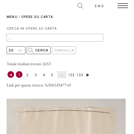
ENG
MENU
/
OPERE SU CARTA
CERCA IN OPERE SU CARTA
Totale risultati trovati: 2653
◄
1
…
2
3
4
5
132
133
►
Link per questa ricerca:
5cfb01d587749