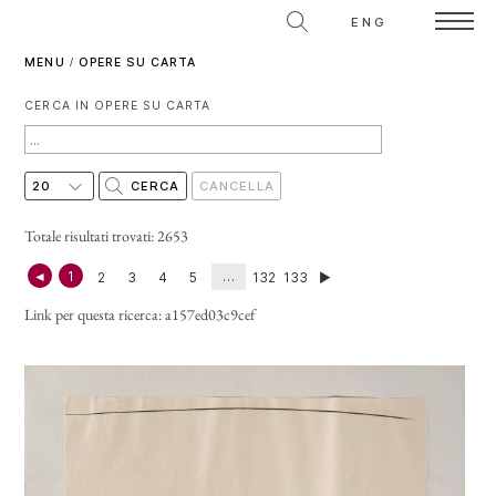
ENG
MENU
/
OPERE SU CARTA
CERCA IN OPERE SU CARTA
Totale risultati trovati: 2653
◄
1
…
2
3
4
5
132
133
►
Link per questa ricerca:
a157ed03c9cef