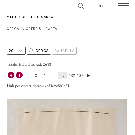
ENG
MENU
/
OPERE SU CARTA
CERCA IN OPERE SU CARTA
Totale risultati trovati: 2653
◄
1
…
2
3
4
5
132
133
►
Link per questa ricerca:
a4f4a9cfd6b31