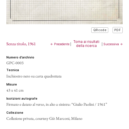
PDF
QRcode
Torna ai risultati
Senza titolo
, 1961
← Precedente
|
|
Successiva →
della ricerca
numero d’archivio
GPC-0003
tecnica
Inchiostro nero su carta quadrettata
misure
43 x 41 cm
iscrizioni autografe
Firmato e datato al verso, in alto a sinistra: “Giulio Paolini / 1961”
collezione
Collezione privata, courtesy Giò Marconi, Milano