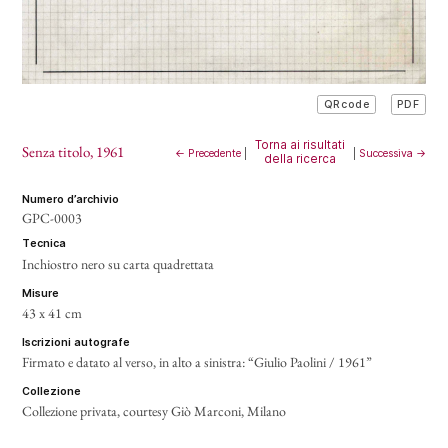
PDF
QRcode
Torna ai risultati
Senza titolo
, 1961
← Precedente
|
|
Successiva →
della ricerca
numero d’archivio
GPC-0003
tecnica
Inchiostro nero su carta quadrettata
misure
43 x 41 cm
iscrizioni autografe
Firmato e datato al verso, in alto a sinistra: “Giulio Paolini / 1961”
collezione
Collezione privata, courtesy Giò Marconi, Milano