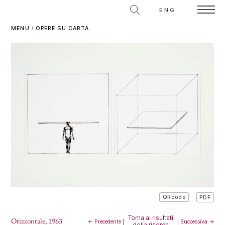
ENG
MENU
/
OPERE SU CARTA
PDF
QRcode
Torna ai risultati
Orizzontale
, 1963
← Precedente
|
|
Successiva →
della ricerca