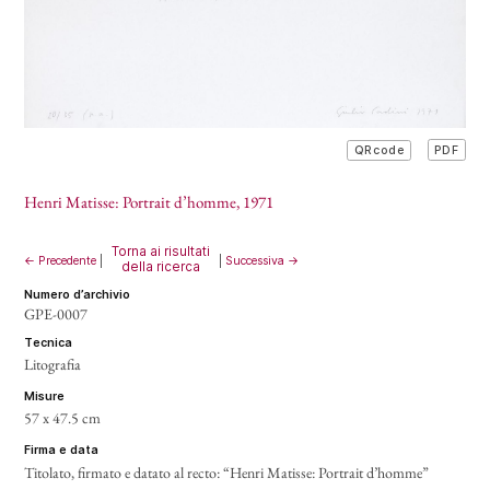
PDF
QRcode
Henri Matisse: Portrait d’homme
, 1971
Torna ai risultati
← Precedente
|
|
Successiva →
della ricerca
numero d’archivio
GPE-0007
tecnica
Litografia
misure
57 x 47.5 cm
firma e data
Titolato, firmato e datato al recto: “Henri Matisse: Portrait d’homme”