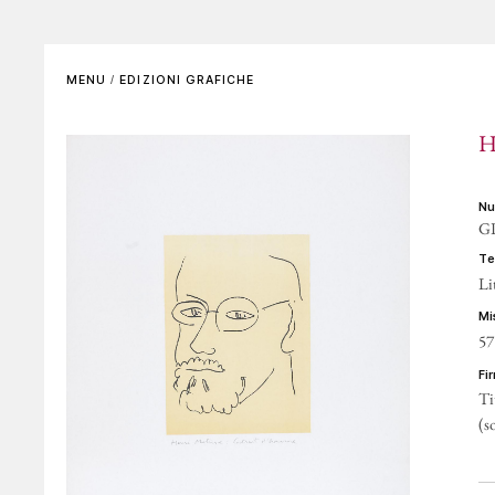
SCENOGRAFIE
VIDEO
Elenco completo
La voce dell'autore
MENU
/
EDIZIONI GRAFICHE
Riferimenti bibliografici
Altre voci
H
GALLERIE DI RIFERIMENTO
ARCHIVIAZIONE E
AUTENTICHE
n
GP
CONTATTI
t
Li
m
57
f
Ti
(s