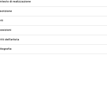
ontesto di realizzazione
escrizione
onti
sposizioni
critti dell’artista
ibliografia