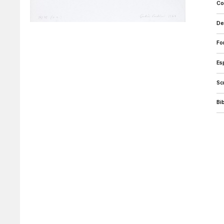
c
d
f
e
s
b