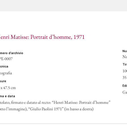
enri Matisse: Portrait d’homme
, 1971
n
umero d’archivio
Nu
E-0007
t
ecnica
10
tografia
35
isure
ed
 x 47.5 cm
Ga
irma e data
tolato, firmato e datato al recto: “Henri Matisse: Portrait d’homme”
otto l’immagine), “Giulio Paolini 1971” (in basso a destra)