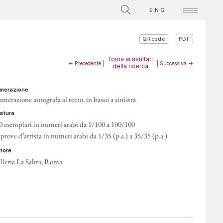
ENG
PDF
QRcode
Torna ai risultati
← Precedente
|
|
Successiva →
della ricerca
umerazione
merazione autografa al recto, in basso a sinistra
iratura
0 esemplari in numeri arabi da 1/100 a 100/100
 prove d’artista in numeri arabi da 1/35 (p.a.) a 35/35 (p.a.)
itore
lleria La Salita, Roma