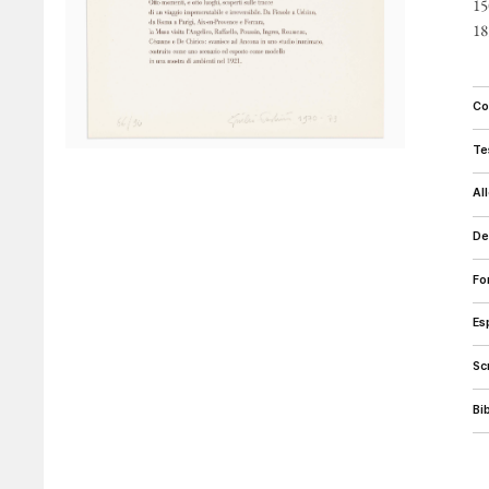
15
18
c
t
a
d
f
e
s
b