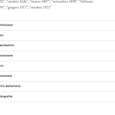
02”, “ottobre 1636”, “marzo 1807”, “settembre 1890”, “febbraio
95”, “giugno 1917”, “ottobre 1921”
onfezione
esti
llestimento
escrizione
onti
sposizioni
critti dell’artista
ibliografia