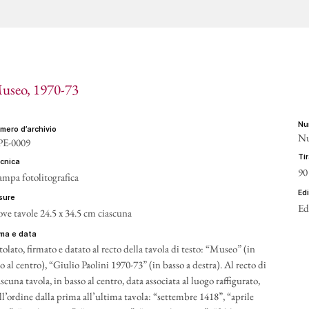
useo
, 1970-73
n
umero d’archivio
Nu
E-0009
t
ecnica
90
ampa fotolitografica
ed
isure
Ed
ve tavole 24.5 x 34.5 cm ciascuna
irma e data
tolato, firmato e datato al recto della tavola di testo: “Museo” (in
to al centro), “Giulio Paolini 1970-73” (in basso a destra). Al recto di
ascuna tavola, in basso al centro, data associata al luogo raffigurato,
ll’ordine dalla prima all’ultima tavola: “settembre 1418”, “aprile