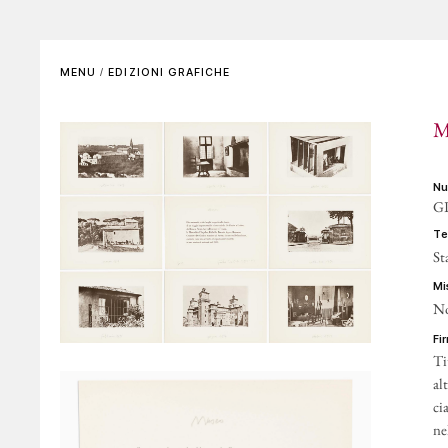
SCENOGRAFIE
VIDEO
Elenco completo
La voce dell'autore
MENU
/
EDIZIONI GRAFICHE
Riferimenti bibliografici
Altre voci
M
GALLERIE DI RIFERIMENTO
ARCHIVIAZIONE E
AUTENTICHE
n
GP
CONTATTI
t
St
m
No
f
Ti
al
ci
ne