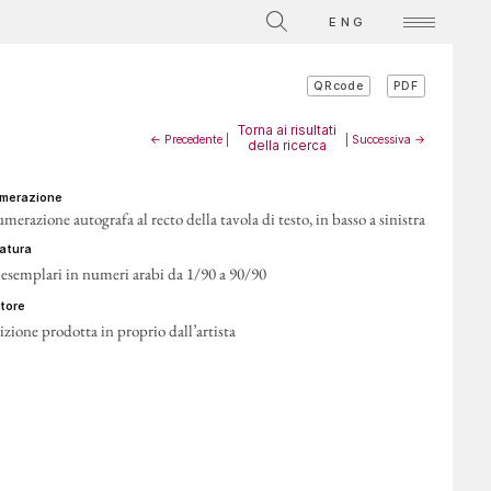
ENG
PDF
QRcode
Torna ai risultati
← Precedente
|
|
Successiva →
della ricerca
umerazione
merazione autografa al recto della tavola di testo, in basso a sinistra
iratura
 esemplari in numeri arabi da 1/90 a 90/90
itore
izione prodotta in proprio dall’artista