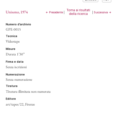
Torna ai risultati
Unisono
, 1974
← Precedente
|
|
Successiva →
della ricerca
numero d’archivio
GPE-0015
tecnica
Videotape
misure
Durata 1’30’’
firma e data
Senza iscrizioni
numerazione
Senza numerazione
tiratura
Tiratura illimitata non numerata
editore
art/tapes/22, Firenze