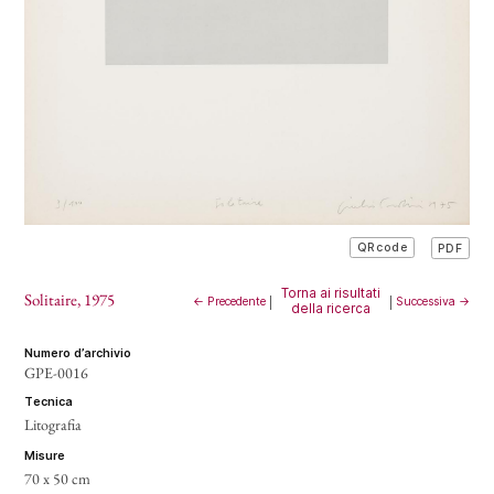
PDF
QRcode
Torna ai risultati
Solitaire
, 1975
← Precedente
|
|
Successiva →
della ricerca
numero d’archivio
GPE-0016
tecnica
Litografia
misure
70 x 50 cm