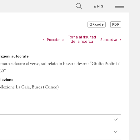
La Collezione
ENG
Video su singole opere
PDF
QRcode
ATTI
Torna ai risultati
← Precedente
|
|
Successiva →
della ricerca
crizioni autografe
rmato e datato al verso, sul telaio in basso a destra: “Giulio Paolini /
60”
ollezione
llezione La Gaia, Busca (Cuneo)