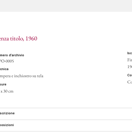
CONT
enza titolo
, 1960
is
umero d’archivio
Fi
PO-0005
19
ecnica
mpera e inchiostro su tela
c
Co
isure
 x 30 cm
escrizione
sposizioni