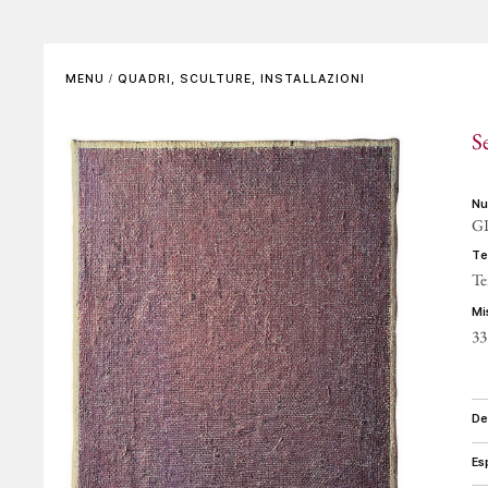
SCENOGRAFIE
VIDEO
Elenco completo
La voce dell'autore
MENU
/
QUADRI, SCULTURE, INSTALLAZIONI
Riferimenti bibliografici
Altre voci
S
GALLERIE DI RIFERIMENTO
ARCHIVIAZIONE E
AUTENTICHE
n
G
CONTATTI
t
Te
m
33
d
e