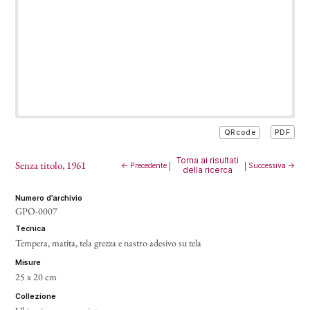
PDF
QRcode
Torna ai risultati
Senza titolo
, 1961
← Precedente
|
|
Successiva →
della ricerca
numero d’archivio
GPO-0007
tecnica
Tempera, matita, tela grezza e nastro adesivo su tela
misure
25 x 20 cm
collezione