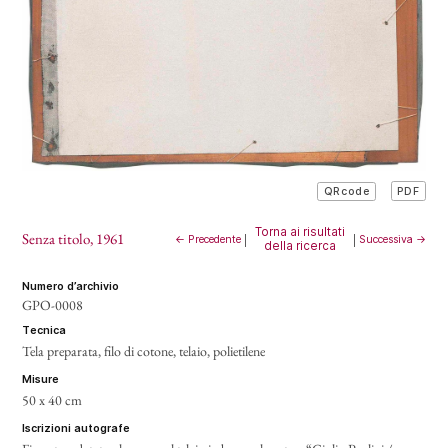
PDF
QRcode
Torna ai risultati
Senza titolo
, 1961
← Precedente
|
|
Successiva →
della ricerca
numero d’archivio
GPO-0008
tecnica
Tela preparata, filo di cotone, telaio, polietilene
misure
50 x 40 cm
iscrizioni autografe