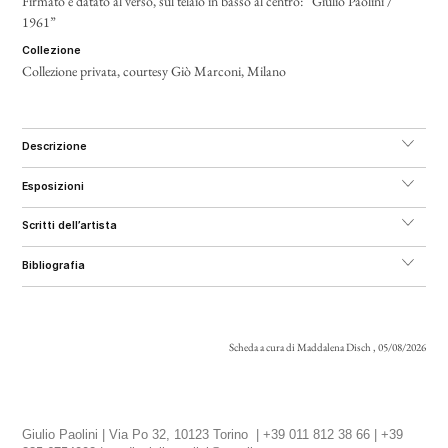
Firmato e datato al verso, sul telaio in basso al centro: “Giulio Paolini /
1961”
collezione
Collezione privata, courtesy Giò Marconi, Milano
descrizione
esposizioni
scritti dell’artista
bibliografia
Scheda a cura di Maddalena Disch , 05/08/2026
Giulio Paolini | Via Po 32, 10123 Torino | +39 011 812 38 66 | +39