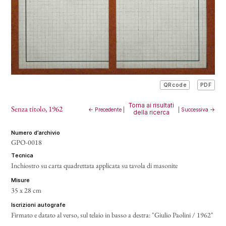
PDF
QRcode
Torna ai risultati
Senza titolo
, 1962
← Precedente
|
|
Successiva →
della ricerca
numero d’archivio
GPO-0018
tecnica
Inchiostro su carta quadrettata applicata su tavola di masonite
misure
35 x 28 cm
iscrizioni autografe
Firmato e datato al verso, sul telaio in basso a destra: "Giulio Paolini / 1962"