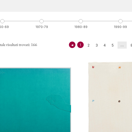
60-69
1970-79
1980-89
1990-99
CONT
ale risultati trovati: 166
◄
1
…
2
3
4
5