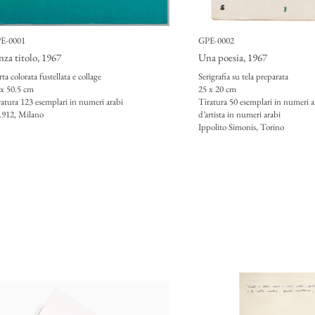
E-0001
GPE-0002
nza titolo
, 1967
Una poesia
, 1967
ta colorata fustellata e collage
Serigrafia su tela preparata
 x 50.5 cm
25 x 20 cm
ratura 123 esemplari in numeri arabi
Tiratura 50 esemplari in numeri a
.912, Milano
d’artista in numeri arabi
Ippolito Simonis, Torino