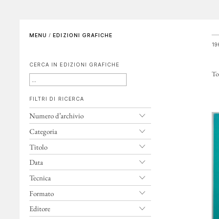
SCENOGRAFIE
VIDEO
Elenco completo
La voce dell'autore
MENU
/
EDIZIONI GRAFICHE
Riferimenti bibliografici
Altre voci
19
CERCA IN EDIZIONI GRAFICHE
GALLERIE DI RIFERIMENTO
ARCHIVIAZIONE E
Tot
AUTENTICHE
FILTRI DI RICERCA
CONTATTI
Numero d’archivio
Categoria
Titolo
Data
Tecnica
Formato
Editore