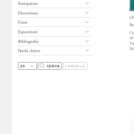
Stampatore
Descrizione
GP
Fonti
Se
Esposizioni
Car
50
Bibliografia
Ti
Ed
Parole chiave