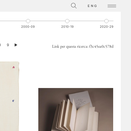
La Collezione
ENG
Video su singole opere
2000-09
2010-19
2020-29
ATTI
8
9
►
Link per questa ricerca:
f3c45ea0c578d