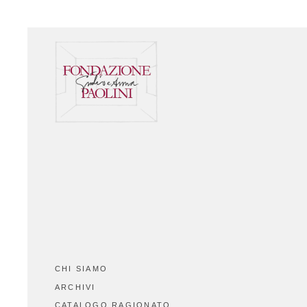
SCENOGRAFIE
VIDEO
Elenco completo
La voce dell'autore
Riferimenti bibliografici
Altre voci
GALLERIE DI RIFERIMENTO
ARCHIVIAZIONE E
AUTENTICHE
CONTATTI
CHI SIAMO
ARCHIVI
CATALOGO RAGIONATO