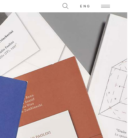
La Collezione
ENG
Video su singole opere
TI