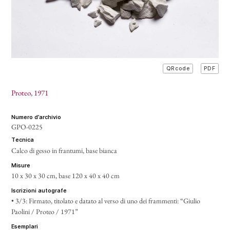
PDF
QRcode
Proteo
, 1971
numero d’archivio
GPO-0225
tecnica
Calco di gesso in frantumi, base bianca
misure
10 x 30 x 30 cm
, base 120 x 40 x 40 cm
iscrizioni autografe
•
3/3: Firmato, titolato e datato al verso di uno dei frammenti: “Giulio
Paolini / Proteo / 1971”
esemplari